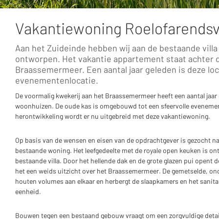
Vakantiewoning Roelofarends
Aan het Zuideinde hebben wij aan de bestaande vill
ontworpen. Het vakantie appartement staat achter de
Braassemermeer. Een aantal jaar geleden is deze lo
evenementenlocatie.
De voormalig kwekerij aan het Braassemermeer heeft een aantal jaar
woonhuizen. De oude kas is omgebouwd tot een sfeervolle evenement
herontwikkeling wordt er nu uitgebreid met deze vakantiewoning.
Op basis van de wensen en eisen van de opdrachtgever is gezocht na
bestaande woning. Het leefgedeelte met de royale open keuken is on
bestaande villa. Door het hellende dak en de grote glazen pui opent d
het een weids uitzicht over het Braassemermeer. De gemetselde, o
houten volumes aan elkaar en herbergt de slaapkamers en het sanitai
eenheid.
Bouwen tegen een bestaand gebouw vraagt om een zorgvuldige deta