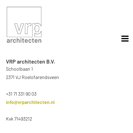
VRP architecten B.V.
Schoolbaan 1
2371 VJ Roelofarendsveen
+31 71 331 90 03
info@vrparchitecten.nl
Kvk 71493212