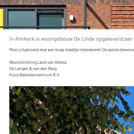
In Almkerk is woongebouw De Linde opgeleverd aan 
Mooi uitgevoerd met een knap staaltje metselwerk! De eerste bewone
Woonstichting Land van Altena
De Langen & van den Berg
Kooy Baksteencentrum B.V.