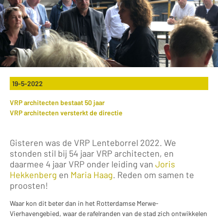
19-5-2022
VRP architecten bestaat 50 jaar
VRP architecten versterkt de directie
Gisteren was de VRP Lenteborrel 2022. We
stonden stil bij 54 jaar VRP architecten, en
daarmee 4 jaar VRP onder leiding van
Joris
Hekkenberg
en
Maria Haag
. Reden om samen te
proosten!
Waar kon dit beter dan in het Rotterdamse Merwe-
Vierhavengebied, waar de rafelranden van de stad zich ontwikkelen