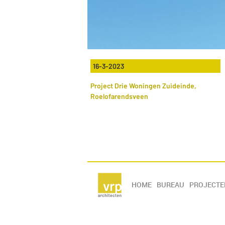
16-3-2023
Project Drie Woningen Zuideinde,
Roelofarendsveen
HOME
BUREAU
PROJECTE