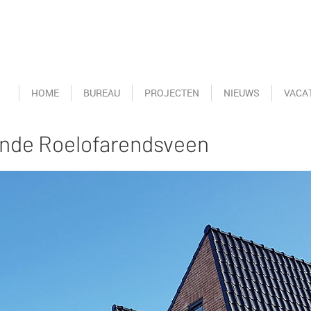
HOME
BUREAU
PROJECTEN
NIEUWS
VACA
nde Roelofarendsveen