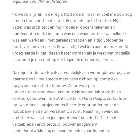
eigenaar van VRP architecten.
“Ik woon al jaren in de regio Rotterdam, maar ik voel me ook nog
steeds thuis buiten de stad, ik groeide op in Drenthe. Mijn
vader was architect en mijn moeder docent tekenen en
handvaardigheid. Ons huis was een waar knutsel-walhalla. Er
was een werkbank met gereedschappen en altijd voldoende
hout, verf en verse klei. Ik was altijd wel iets aan het maken. Al
vroeg leerde ik dat ideeën beter worden als je weet wat mogelijk
is, omdat je dan niet opziet tegen de uitvoering ervan.
Na mijn studie werkte ik aanvankelijk aan woningbouwopgaven,
daarna ben ik me steeds meer gaan richten op complexe
opgaven in de utiliteitsbouw. Zo ontwierp ik
universiteitsgebouwen, een muziektheater, laboratoria en
kantoorgebouwen. In 2009 richtte ik
Maria Haag architectuur
op, waarmee ik projecten realiseerde voor onder meer de
Rabobank en de Universiteit Utrecht. Naast mijn werk als
architect was ik tien jaar gastdocent aan de TUDelft in de
vakgebieden architectuur, bouwmanagement,
gebiedsontwikkeling en academische vaardigheden.